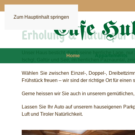
Zum Hauptinhalt springen
Erholung & Natur pur 
Unser Haus besticht durch seine herrliche Lage, nur 
Home
Appartements
Ischgl, Galtür und See, im herrlichen Paznauntal, zei
Wählen Sie zwischen Einzel-, Doppel-, Dreibettzimm
Frühstück freuen – wir sind der richtige Ort für einen
Gerne heissen wir Sie auch in unserem gemütlichen,
Lassen Sie Ihr Auto auf unserem hauseigenen Parkpl
Luft und Tiroler Natürlichkeit.