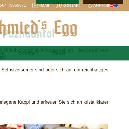
664 73069671
EMAIL
KONTAKT
ANREISE
 Paznauntal
en Urlaubsdomizilen in Kappl zählen. Hier, unweit von
us
Sommer
Winter
er.
elbstversorger sind oder sich auf ein reichhaltiges
egene Kappl und erfreuen Sie sich an kristallklarer